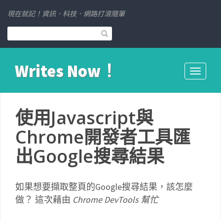
現在就記！資訊．科技．網路打滾隨筆
Writes Now！
Toggle
navigati
使用Javascript與
Chrome開發者工具匯
出Google搜尋結果
如果想要擷取整頁的Google搜尋結果，該怎麼
做？ 這次藉由
Chrome DevTools 幫忙